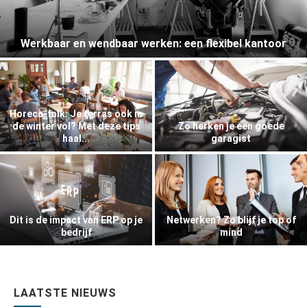
Werkbaar en wendbaar werken: een flexibel kantoor
Horeca-talk: Je terras ook in
de winter vol? Met deze tips
Zo herken je een goede
haal...
garagist
Dit is de impact van ERP op je
Netwerken? Zo blijf je top of
bedrijf
mind
LAATSTE NIEUWS